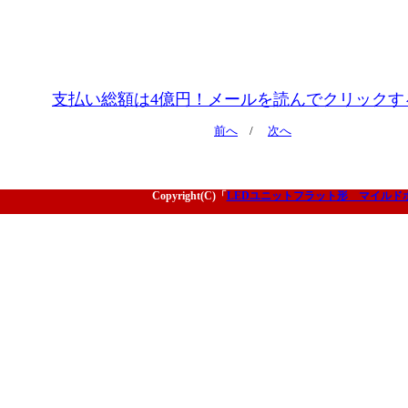
支払い総額は4億円！メールを読んでクリックす
前へ
/
次へ
Copyright(C)「
LEDユニットフラット形 マイルド